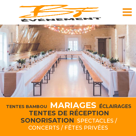
Skip
to
content
MARIAGES
ÉCLAIRAGES
TENTES BAMBOU
TENTES DE RÉCEPTION
SONORISATION
SPECTACLES /
CONCERTS / FÊTES PRIVÉES