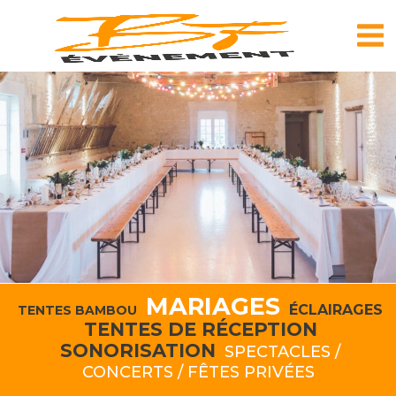
Skip
to
content
MARIAGES
ÉCLAIRAGES
TENTES BAMBOU
TENTES DE RÉCEPTION
SONORISATION
SPECTACLES /
CONCERTS / FÊTES PRIVÉES